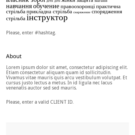
дети
діти
змагання
навчання
обучение
правоохоронці
практична
стрільба
прикладна стрільба
спорядження
снаряжение
інструктор
стрільба
Please, enter #hashtag.
About
Lorem ipsum dolor sit amet, consectetur adipiscing elit.
Etiam consectetur aliquam quam id sollicitudin.
Vivamus vitae mauris quis arcu vestibulum volutpat. Et
cursus justo lectus a metus. In id ligula nec lacus
venenatis auctor sed sed mauris.
Please, enter a valid CLIENT ID.