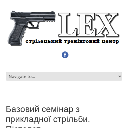
Базовий семінар з
прикладної стрільби.