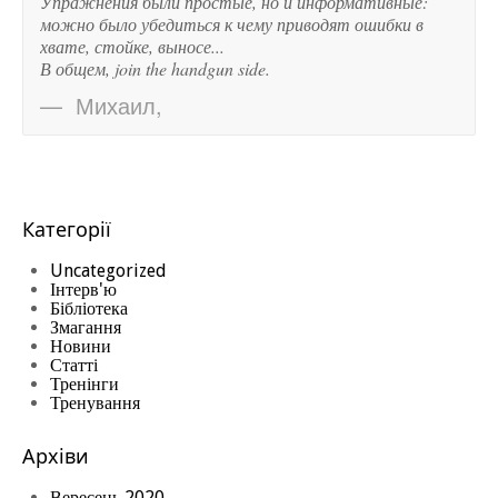
Упражнения были простые, но и информативные:
можно было убедиться к чему приводят ошибки в
хвате, стойке, выносе...
В общем, join the handgun side.
Михаил
,
Категорії
Uncategorized
Інтерв'ю
Бібліотека
Змагання
Новини
Статті
Тренінги
Тренування
Архіви
Вересень 2020