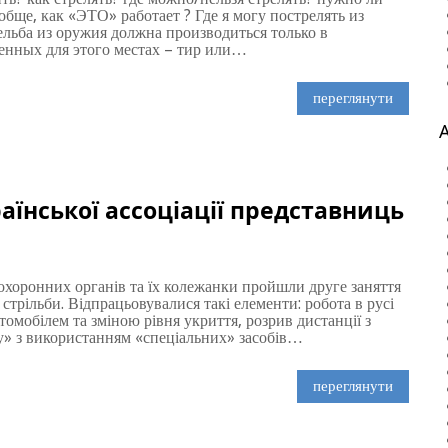
обще, как «ЭТО» работает ? Где я могу пострелять из
ельба из оружия должна производиться только в
енных для этого местах – тир или…
переглянути
аїнської ассоціації представниць
оохоронних органів та їх колежанки пройшли друге заняття
стрільби. Відпрацьовувалися такі елементи: робота в русі
втомобілем та зміною рівня укриття, розрив дистанції з
ту» з використанням «спеціальних» засобів…
переглянути