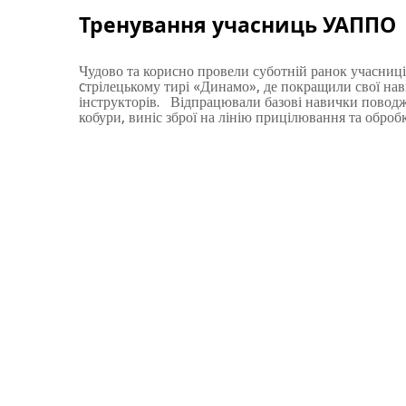
Тренування учасниць УАППО
Чудово та корисно провели суботній ранок учасниці
cтрілецькому тирі «Динамо», де покращили свої нав
інструкторів. Відпрацювали базові навички поводже
кобури, виніс зброї на лінію прицілювання та оброб