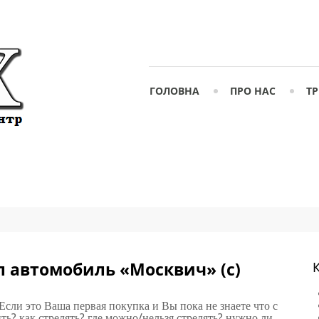
ГОЛОВНА
ПРО НАС
ТР
л автомобиль «Москвич» (с)
К
сли это Ваша первая покупка и Вы пока не знаете что с
ить? как стрелять? где можно/нельзя стрелять? нужно ли