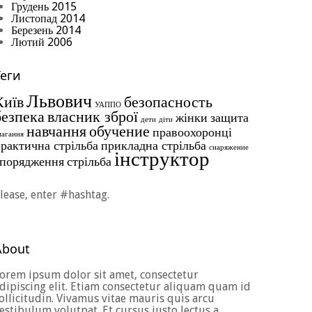
Грудень 2015
Листопад 2014
Березень 2014
Лютий 2006
Теги
Львович
Київ
безопасность
УАППО
безпека
власник зброї
жінки
защита
дети
діти
навчання
обучение
правоохоронці
магання
рактична стрільба
прикладна стрільба
снаряжение
інструктор
спорядження
стрільба
lease, enter #hashtag.
About
orem ipsum dolor sit amet, consectetur
dipiscing elit. Etiam consectetur aliquam quam id
ollicitudin. Vivamus vitae mauris quis arcu
estibulum volutpat. Et cursus justo lectus a