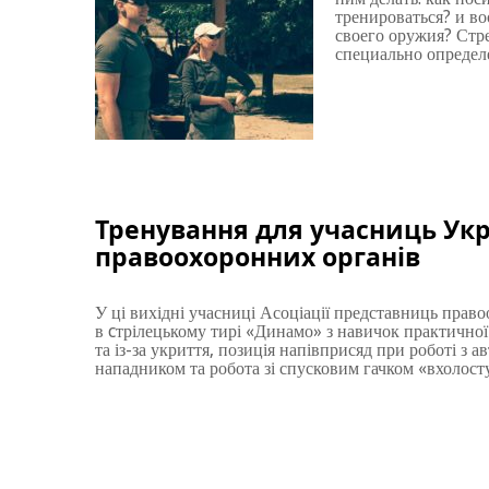
тренироваться? и во
своего оружия? Стр
специально определ
Тренування для учасниць Укр
правоохоронних органів
У ці вихідні учасниці Асоціації представниць прав
в cтрілецькому тирі «Динамо» з навичок практичної 
та із-за укриття, позиція напівприсяд при роботі з а
нападником та робота зі спусковим гачком «вхолос