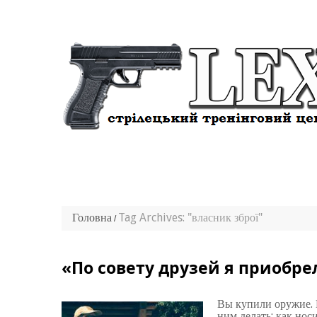
Головна
Tag Archives: "власник зброї"
«По совету друзей я приобре
Вы купили оружие. Е
ним делать: как нос