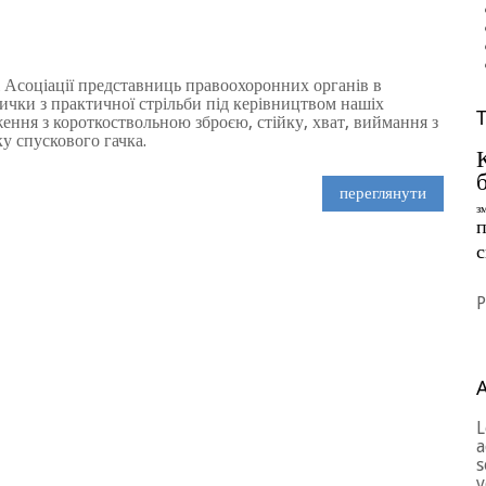
 Асоціації представниць правоохоронних органів в
ички з практичної стрільби під керівництвом нашіх
ння з короткоствольною зброєю, стійку, хват, виймання з
ку спускового гачка.
переглянути
з
п
P
L
a
s
v