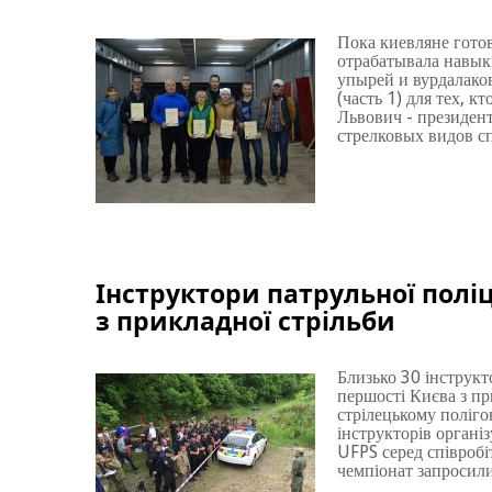
Пока киевляне гото
отрабатывала навыки
упырей и вурдалако
(часть 1) для тех, 
Львович - президен
стрелковых видов с
Інструктори патрульної поліц
з прикладної стрільби
Близько 30 інструкто
першості Києва з пр
стрілецькому поліг
інструкторів органі
UFPS серед співробі
чемпіонат запросил