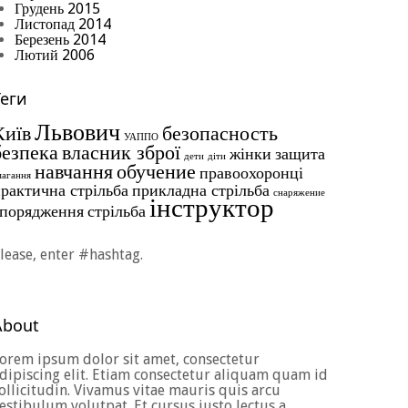
Грудень 2015
Листопад 2014
Березень 2014
Лютий 2006
Теги
Львович
Київ
безопасность
УАППО
безпека
власник зброї
жінки
защита
дети
діти
навчання
обучение
правоохоронці
магання
рактична стрільба
прикладна стрільба
снаряжение
інструктор
спорядження
стрільба
lease, enter #hashtag.
About
orem ipsum dolor sit amet, consectetur
dipiscing elit. Etiam consectetur aliquam quam id
ollicitudin. Vivamus vitae mauris quis arcu
estibulum volutpat. Et cursus justo lectus a