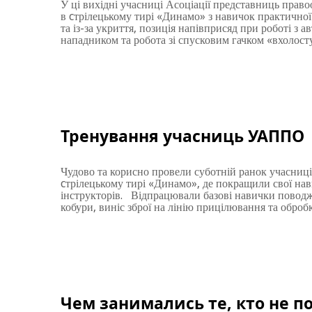
У ці вихідні учасниці Асоціації представниць прав
в cтрілецькому тирі «Динамо» з навичок практичної 
та із-за укриття, позиція напівприсяд при роботі з а
нападником та робота зі спусковим гачком «вхолос
Тренування учасниць УАППО
Чудово та корисно провели суботній ранок учасниці
cтрілецькому тирі «Динамо», де покращили свої нав
інструкторів. Відпрацювали базові навички поводже
кобури, виніс зброї на лінію прицілювання та оброб
Чем занимались те, кто не п