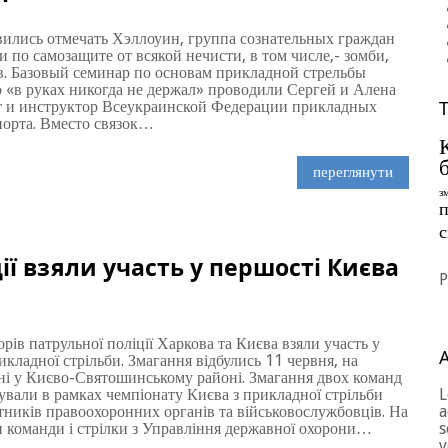
вились отмечать Хэллоуин, группа сознательных граждан
 по самозащите от всякой нечисти, в том числе,- зомби,
в. Базовый семинар по основам прикладной стрельбы
кто «в руках никогда не держал» проводили Сергей и Алена
т и инструктор Всеукраинской Федерации прикладных
порта. Вместо связок…
переглянути
з
п
ії взяли участь у першості Києва
P
рів патрульної поліції Харкова та Києва взяли участь у
икладної стрільби. Змагання відбулись 11 червня, на
оні у Києво-Святошинському районі. Змагання двох команд
зували в рамках чемпіонату Києва з прикладної стрільби
L
тників правоохоронних органів та військовослужбовців. На
a
и команди і стрілки з Управління державної охорони…
s
v