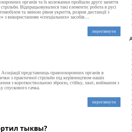
оохоронних органів та їх колежанки пройшли друге заняття
стрільби. Відпрацьовувалися такі елементи: робота в русі
втомобілем та зміною рівня укриття, розрив дистанції з
ту» з використанням «спеціальних» засобів…
переглянути
 Асоціації представниць правоохоронних органів в
ички з практичної стрільби під керівництвом нашіх
ння з короткоствольною зброєю, стійку, хват, виймання з
ку спускового гачка.
переглянути
ортил тыквы?