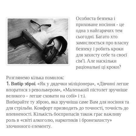
Особиста безпека і
приховане носіння - це
одна з найгарячих тем
сьогодні.
Багато хто
замислюється про власну
безпеку і робить кроки
для захисту себе та своєї
сім'ї.
Але наскільки
раціональні ці кроки?
Розглянемо кілька помилок:
1. Вибір зброї
.
«Як у дядечки міліціонера», «Дівчині легше
впоратися з револьвером», «Маленький пістолет зручніше
великого - легше сховати на собі» і т.і.
Вибирайте ту зброю, яка зручніша саме Вам для носіння та
для стрільби.
Комфорт призводить до точності, точність до
впевненості.
Кількість боєприпасів також грає важливу
роль в «світі алкоголю, наркотиків і бронезахисту»
злочинного елементу.