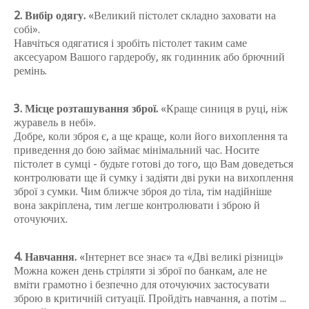
2. Вибір одягу.
«Великий пістолет складно заховати на
собі».
Навчіться одягатися і зробіть пістолет таким саме
аксесуаром Вашого гардеробу, як годинник або брючний
ремінь.
3. Місце розташування зброї.
«Краще синиця в руці, ніж
журавель в небі».
Добре, коли зброя є, а ще краще, коли його вихоплення та
приведення до бою займає мінімальний час.
Носите
пістолет в сумці - будьте готові до того, що Вам доведеться
контролювати ще й сумку і задіяти дві руки на вихоплення
зброї з сумки.
Чим ближче зброя до тіла, тім надійніше
вона закріплена, тим легше контролювати і зброю й
оточуючих.
4. Навчання.
«Інтернет все знає» та «Дві великі різниці»
Можна кожен день стріляти зі зброї по банкам, але не
вміти грамотно і безпечно для оточуючих застосувати
зброю в критичній ситуації.
Пройдіть навчання, а потім ...