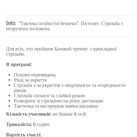
Info:
"Тактика особистої безпеки". Пістолет. Стрільба з
незручних положень
Для всіх, хто пройшов Базовий тренінг з прикладної
стрільби.
В програмі:
Основи
переміщень
Уход
за укриття
Стрільба
з-за укриттів з «верхнього» та «середнього»
рівнів
Стрільба сильної та слабкої рукою
Розвороти зі стрільбою на різну дистанцію
Тактична та екстренная заміна магазину
Кількість учасників:
не більше 6 осіб
Тривалість:
6 годин
Вартість участі: